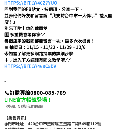
HTTPS://BIT.LY/40Z7YUO
回到我們的FB貼文，按個讚、分享一下，
並@他們好友和留言說“我支持台中市十大伴手”禮入圍
店！」
別忘了附上你的截圖💖
5️⃣ 多重機會等你拿ᐟ.ᐟ
每個店家的截圖都能留言一次，最多六次機會！
📅 抽獎日：11/15、11/22、11/29、12/6
🌟如需了解更多網路投票的詳細步驟
↓↓進入下方連結有圖文教學唷.ᐟ.ᐟ
HTTPS://BIT.LY/468C5DV
-
📞訂購專線0800-085-789
LINE官方帳號登場！
透過LINE與我們聯繫
【銷售資訊】
◍門市地址｜420台中市豐原區三豐路二段549巷112號