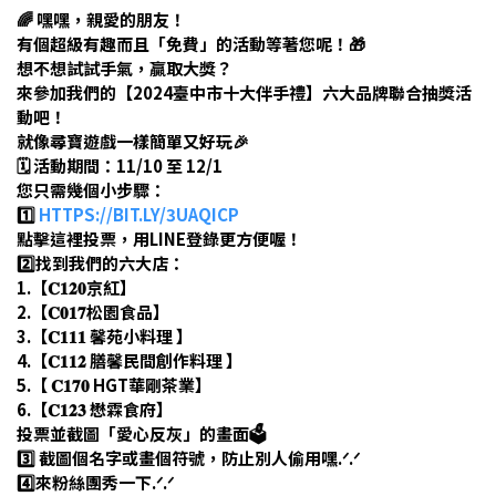
🌈 嘿嘿，親愛的朋友！
有個超級有趣而且「免費」的活動等著您呢！🎁
想不想試試手氣，贏取大獎？
來參加我們的【2024臺中市十大伴手禮】六大品牌聯合抽獎活
動吧！
就像尋寶遊戲一樣簡單又好玩🎉
🗓️ 活動期間：11/10 至 12/1
您只需幾個小步驟：
1️⃣
HTTPS://BIT.LY/3UAQICP
點擊這裡投票，用LINE登錄更方便喔！
2️⃣找到我們的六大店：
1.【𝐂𝟏𝟐𝟎京紅】
2.【𝐂𝟎𝟏𝟕松園食品】
3.【𝐂𝟏𝟏𝟏 馨苑小料理 】
4.【𝐂𝟏𝟏𝟐 膳馨民間創作料理 】
5.【 𝐂𝟏𝟕𝟎 HGT華剛茶業】
6.【𝐂𝟏𝟐𝟑 懋霖食府】
投票並截圖「愛心反灰」的畫面🗳️
3️⃣ 截圖個名字或畫個符號，防止別人偷用嘿.ᐟ.ᐟ
4️⃣來粉絲團秀一下.ᐟ.ᐟ