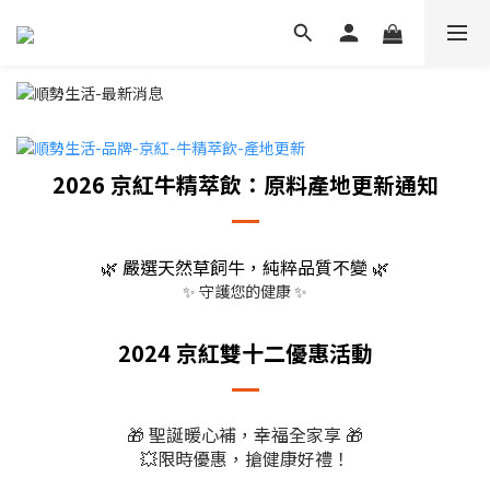
2026 京紅牛精萃飲：原料產地更新通知
🌿 嚴選天然草飼牛，純粹品質不變 🌿
✨ 守護您的健康 ✨
2024 京紅雙十二優惠活動
🎁 聖誕暖心補，幸福全家享 🎁
💥限時優惠，搶健康好禮！