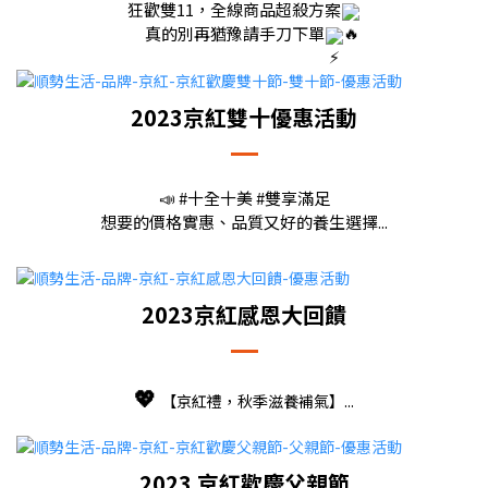
狂歡雙11，全線商品超殺方案
真的別再猶豫請手刀下單
2023京紅雙十優惠活動
📣
#十全十美 #雙享滿足
想要的價格實惠、品質又好的養生選擇...
2023京紅感恩大回饋
💖
【京紅禮，秋季滋養補氣】...
2023 京紅歡慶父親節