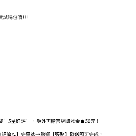
試喝包唷!!!
完成”5星好評” ，額外再贈官網購物金💲50元！
撰寫評論📝】完畢後→點選【張貼】發送即可完成！