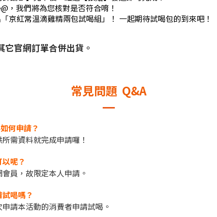
ne@，我們將為您核對是否符合唷！
出「
京紅常溫滴雞精兩包試喝組
」！ 一起期待試喝包的到來吧！
其它官網訂單合併出貨。
常見問題 Q&A
要如何申請？
供所需資料就完成申請囉！
可以呢？
網會員，故限定本人申請。
請試喝嗎？
次申請本活動的消費者申請試喝。