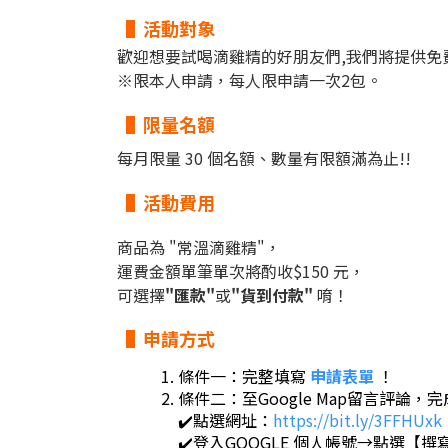
▐
活動對象
歡迎想要試喝滴雞精的好朋友們,我們將提供免費
※限本人申請，每人限申請一次2包。
▐
限量名額
每月限量 30 個名額、數量有限額滿為止!!
▐
活動費用
商品為 "常溫滴雞精"，
運費金額單筆單次將酌收$150 元，
可選擇
"匯款"
或
"貨到付款"
唷！
▐
申請方式
條件一：完整填寫
申請表單
！
條件二：至Google Map留言評論，
✔️點選網址：
https://bit.ly/3FFHUxk
✔️登入GOOGLE 個人帳號→點選【