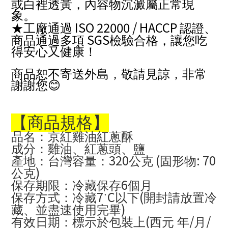
或白裡透黃，內容物沉澱屬正常現
象。
ISO 22000 / HACCP
★工廠通過
認證、
SGS
商品通過多項
檢驗合格，讓您吃
得安心又健康！
商品恕不寄送外島，敬請見諒，非常
😊
謝謝您
【商品規格】
品名：京紅雞油紅蔥酥
成分：雞油、紅蔥頭、鹽
320
(
: 70
產地：台灣容量：
公克
固形物
)
公克
6
保存期限：冷藏保存
個月
7
C
(
保存方式：冷藏
˙
以下
開封請放置冷
)
藏、並盡速使用完畢
(
/
/
有效日期：標示於包裝上
西元 年
月