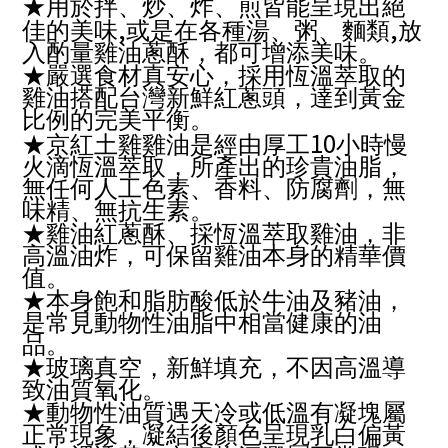
★用於拌、炒、炸、煎皆能呈現出絕
,
,
佳的美味
或是在各種湯、粥、麵類
放
入酌量雞油蔥酥，都可增添美味。
★嚴選食材真安心，採用恆溫萃取的
雞油搭配台灣新鮮紅蔥頭，達到黃金
比例的完美平衡。
10
★京紅土雞雞油是經由厚工
小時慢
火滴恆溫萃取，所產出的珍貴油脂，
無任何人工色素、香料、防腐劑，無
味精、無抗生素。
★雞油紅蔥酥、採恆溫萃取雞油，非
高溫油炸，可保留雞油本身的精華價
值。
★本身飽和脂肪酸低於牛油及豬油，
是常見動物性油脂中相當健康的油
品。
★玻璃真空，新鮮填充，不因高溫導
致油質氧化。
★動物性油質遇天冷或低溫有凝塊屬
正常現象，凝結後顏色呈現乳白偏黃