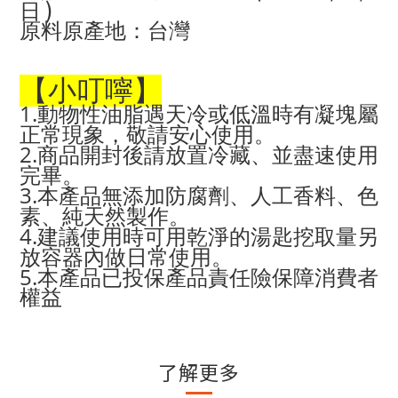
)
日
原料原產地：台灣
【小叮嚀】
1.
動物性油脂遇天冷或低溫時有凝塊屬
正常現象，敬請安心使用。
2.
商品開封後請放置冷藏、並盡速使用
完畢。
3.
本產品無添加防腐劑、人工香料、色
素、純天然製作。
4.
建議使用時可用乾淨的湯匙挖取量另
放容器內做日常使用。
5.
本產品已投保產品責任險保障消費者
權益
了解更多