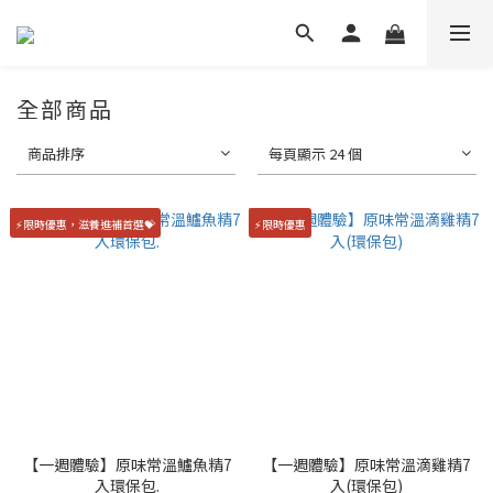
全部商品
商品排序
每頁顯示 24 個
⚡限時優惠，滋養進補首選💝
⚡限時優惠
【一週體驗】原味常溫鱸魚精7
【一週體驗】原味常溫滴雞精7
入環保包.
入(環保包)