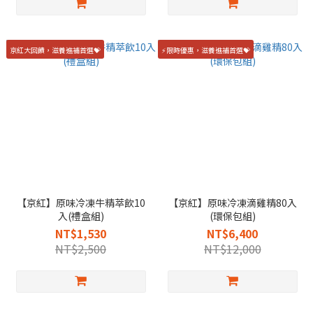
京紅大回饋，滋養進補首選💝
⚡限時優惠，滋養進補首選💝
【京紅】原味冷凍牛精萃飲10
【京紅】原味冷凍滴雞精80入
入(禮盒組)
(環保包組)
NT$1,530
NT$6,400
NT$2,500
NT$12,000