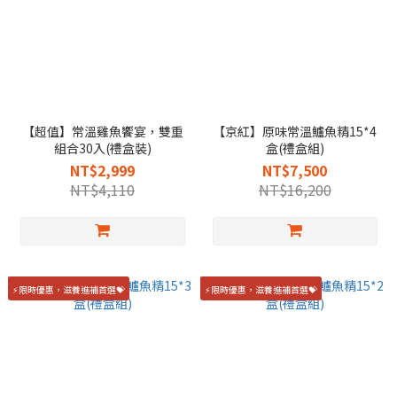
【超值】常溫雞魚饗宴，雙重
【京紅】原味常溫鱸魚精15*4
組合30入(禮盒裝)
盒(禮盒組)
NT$2,999
NT$7,500
NT$4,110
NT$16,200
⚡限時優惠，滋養進補首選💝
⚡限時優惠，滋養進補首選💝